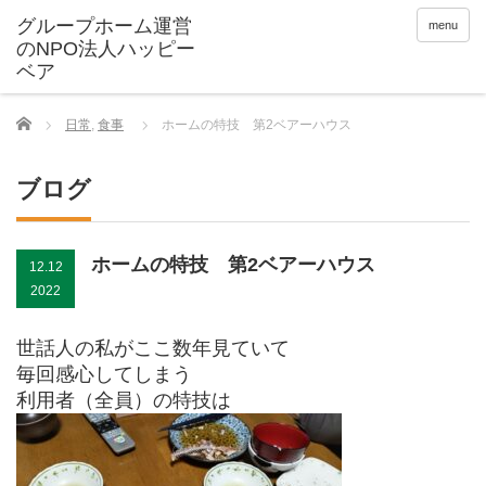
menu
Home
日常
,
食事
ホームの特技 第2ベアーハウス
ブログ
ホームの特技 第2ベアーハウス
12.12
2022
世話人の私がここ数年見ていて
毎回感心してしまう
利用者（全員）の特技は