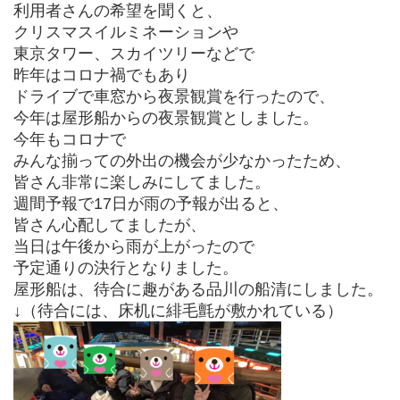
利用者さんの希望を聞くと、
クリスマスイルミネーションや
東京タワー、スカイツリーなどで
昨年はコロナ禍でもあり
ドライブで車窓から夜景観賞を行ったので、
今年は屋形船からの夜景観賞としました。
今年もコロナで
みんな揃っての外出の機会が少なかったため、
皆さん非常に楽しみにしてました。
週間予報で17日が雨の予報が出ると、
皆さん心配してましたが、
当日は午後から雨が上がったので
予定通りの決行となりました。
屋形船は、待合に趣がある品川の船清にしました。
↓（待合には、床机に緋毛氈が敷かれている）