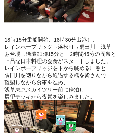
18時15分乗船開始、18時30分出港し、
レインボーブリッジ→浜松町→隅田川→浅草→
お台場→帰港21時15分と、2時間45分の周遊と
上品な日本料理の会食がスタートしました。
レインボーブリッジを下から眺める圧巻と
隅田川を遡りながら通過する橋を皆さんで
確認しながら食事を進め、
浅草東京スカイツリー前に停泊し
展望デッキから夜景を楽しみました。